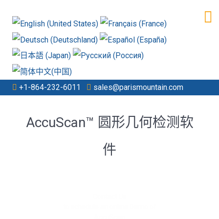
+1-864-232-6011
sales@parismountain.com
AccuScan™ 圆形几何检测软
件
Contact Us
to schedule an online Demo of
AccuScan